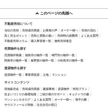
このページの先頭へ
不動産売却について
当社の売却
売却成功実績
お客様の声
オーナー様へ
売却の流れ
高く売るポイント
売却と買取の違い
売却時の諸費用
よくある質問
不動産売却コラム
購入希望者一覧
無料売却査定
売買物件を探す
売買物件検索
徳島市の物件一覧
鳴門市の物件一覧
阿南市の物件一覧
板野群の物件一覧
小松島市の物件一覧
賃貸物件を探す
賃貸物件一覧
事業用賃貸
土地
マンション
サイトコンテンツ
現地販売会
売却成功実績
建築事例
賃貸物件
特別プラン
住まいづくりの基礎知識
ご紹介後のサポート
キョクトウの森
マンションカタログ
よくある質問
オーナー様へ
海平の郷
サウスフィールド阿南
注文住宅の窓口