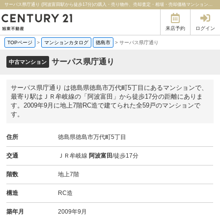
サーパス県庁通り (阿波富田駅から徒歩17分)の購入・売り物件、売却査定・相場・売却価格マンション情報｜センチュリー21旭東不動産
来店予約
ログイン
TOPページ
>
マンションカタログ
徳島市
>
サーパス県庁通り
サーパス県庁通り
中古マンション
サーパス県庁通り は徳島県徳島市万代町5丁目にあるマンションで、
最寄り駅はＪＲ牟岐線の「阿波富田」から徒歩17分の距離にありま
す。2009年9月に地上7階RC造で建てられた全59戸のマンションで
す。
住所
徳島県徳島市万代町5丁目
交通
ＪＲ牟岐線
阿波富田
/徒歩17分
階数
地上7階
構造
RC造
築年月
2009年9月