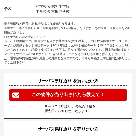
小学校名:昭和小学校
学区
中学校名:富田中学校
※各種情報と差異がある場合は現況優先となります。
※建物竣工時に撮影した竣工写真を掲載している場合があります。その場合、現状と異なる可
能性があります。
※物件情報の学区情報について
当サイト物件情報に記載されております通学区域(学区)情報は、国土数値情報ダウンロードサ
ービスが提供する小学校区データ【2016年度】及び中学校区データ【2016年度】を元に加工
したものですので、記載情報が現在の学区域と異なる場合がございます。 国土数値情報ダウ
ンロードサービスのWEBサイト上で記述通り、データは必ずしも正確とは言えません。ま
た、通学区域(学区)は毎年見直しの対象となりますので、そちらを踏まえ学区情報は参考とし
てご活用下さい。
サーパス県庁通り を買いたい方
この物件が売り出されたら教えて！
『サーパス県庁通り 』の販売情報を
優先的にお知らせいたします。
サーパス県庁通り を売りたい方