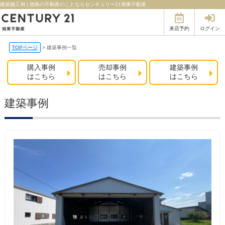
建築施工例 | 徳島の不動産のことならセンチュリー21旭東不動産
来店予約
ログイン
TOPページ
>
建築事例一覧
購入事例
売却事例
建築事例
はこちら
はこちら
はこちら
建築事例