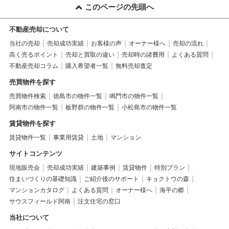
このページの先頭へ
不動産売却について
当社の売却
売却成功実績
お客様の声
オーナー様へ
売却の流れ
高く売るポイント
売却と買取の違い
売却時の諸費用
よくある質問
不動産売却コラム
購入希望者一覧
無料売却査定
売買物件を探す
売買物件検索
徳島市の物件一覧
鳴門市の物件一覧
阿南市の物件一覧
板野群の物件一覧
小松島市の物件一覧
賃貸物件を探す
賃貸物件一覧
事業用賃貸
土地
マンション
サイトコンテンツ
現地販売会
売却成功実績
建築事例
賃貸物件
特別プラン
住まいづくりの基礎知識
ご紹介後のサポート
キョクトウの森
マンションカタログ
よくある質問
オーナー様へ
海平の郷
サウスフィールド阿南
注文住宅の窓口
当社について