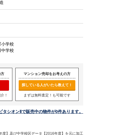
C造
町小学校
田中学校
の方
マンション売却をお考えの方
探している人がいたら教えて！
紹介！
まずは無料査定！も可能です
ビタシオンⅡで販売中の物件が0件あります。
年度】及び中学校区データ【2016年度】を元に加工