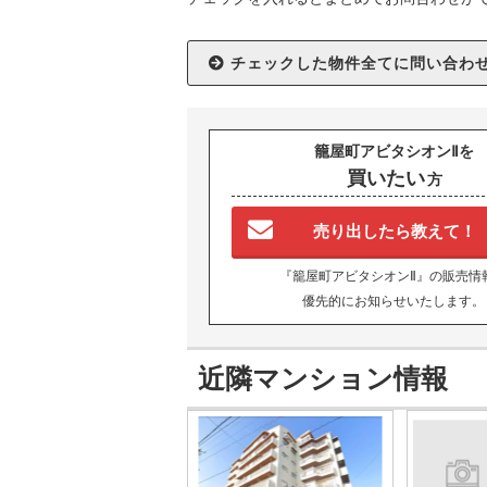
籠屋町アビタシオンⅡを
買いたい
方
売り出したら教えて！
『籠屋町アビタシオンⅡ』の販売情
優先的にお知らせいたします。
近隣マンション情報