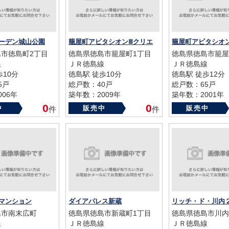
ーデン城山公園
籠屋町アビタシオンⅢクリエ
籠屋町アビタシオ
市徳島町2丁目
徳島県徳島市籠屋町1丁目
徳島県徳島市籠屋
線
ＪＲ徳島線
ＪＲ徳島線
歩10分
徳島駅 徒歩10分
徳島駅 徒歩12分
5戸
総戸数：40戸
総戸数：65戸
06年
築年数：2009年
築年数：2001年
0
0
中
販売中
販売中
件
件
マンション
ダイアパレス新蔵
リッチ・ド・川内
島市南末広町
徳島県徳島市新蔵町1丁目
徳島県徳島市川内
線
ＪＲ徳島線
ＪＲ徳島線