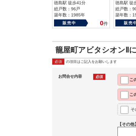
徳島駅 徒歩41分
徳島駅 徒
総戸数：96戸
総戸数：9
築年数：1985年
築年数：19
0
販売中
販売
件
籠屋町アビタシオンⅡ
必須
の項目はご記入をお願いします
お問合せ内容
必須
こ
こ
そ
【その他