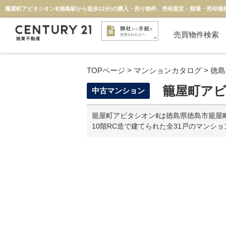
籠屋町アビタシオンⅡ(徳島駅から徒歩12分)の購入・売り物件、売却査定・相場・売却価
売買物件検索
新築一戸建て
中古一戸建て
マンション
物件検索
投資用
土地
TOPページ
>
マンションカタログ
>
徳島
籠屋町アビ
中古マンション
籠屋町アビタシオンⅡは徳島県徳島市籠屋町
10階RC造で建てられた全31戸のマンシ