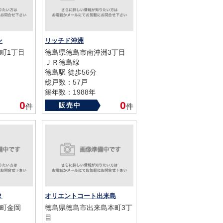
ン
リッチド沖洲
町1丁目
徳島県徳島市南沖洲3丁目
ＪＲ徳島線
徳島駅 徒歩56分
総戸数：57戸
築年数：1988年
0
0
販売中
件
件
２
オリエントコート出来島
町金岡
徳島県徳島市出来島本町3丁
目