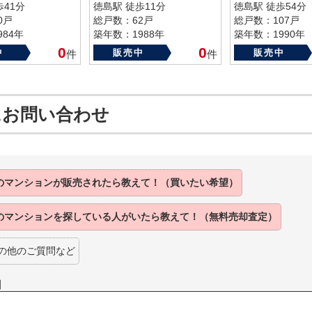
歩41分
徳島駅 徒歩11分
徳島駅 徒歩54分
0戸
総戸数：62戸
総戸数：107戸
84年
築年数：1988年
築年数：1990年
0
0
中
販売中
販売中
件
件
にお問い合わせ
のマンションが
販売されたら
教えて！（買いたい希望）
のマンションを
探している人がいたら
教えて！（無料売却査定）
の他のご質問など
】