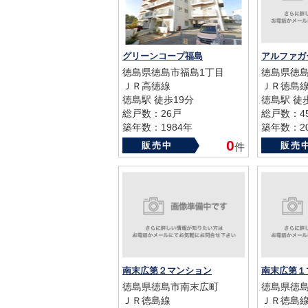
グリーンコープ福島
アルファガ
徳島県徳島市福島1丁目
徳島県徳島
ＪＲ高徳線
ＪＲ徳島
徳島駅 徒歩19分
徳島駅 徒
総戸数：26戸
総戸数：4
築年数：1984年
築年数：20
0
販売中
販売
件
南末広第２マンション
南末広第１
徳島県徳島市南末広町
徳島県徳
ＪＲ徳島線
ＪＲ徳島