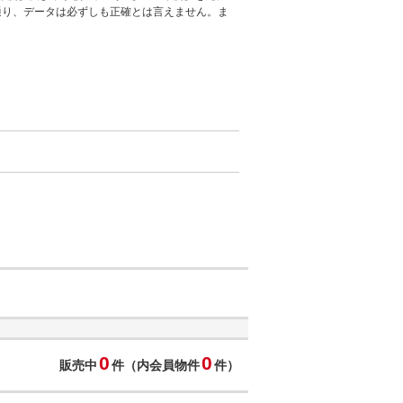
通り、データは必ずしも正確とは言えません。ま
0
0
販売中
件（内会員物件
件）