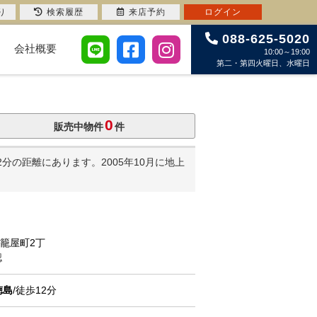
り
検索履歴
来店予約
ログイン
088-625-5020
会社概要
10:00～19:00
第二・第四火曜日、水曜日
0
販売中物件
件
の距離にあります。2005年10月に地上
市籠屋町2丁
認
徳島
/徒歩12分