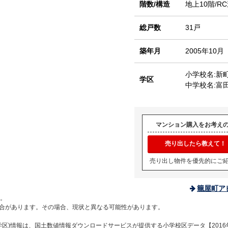
階数/構造
地上10階/R
総戸数
31戸
築年月
2005年10月
小学校名:新
学区
中学校名:富
マンション購入をお考え
売り出したら教えて！
売り出し物件を優先的にご
籠屋町ア
。
合があります。その場合、現状と異なる可能性があります。
区)情報は、国土数値情報ダウンロードサービスが提供する小学校区データ【2016