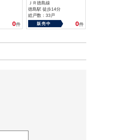
ＪＲ徳島線
徳島駅 徒歩14分
総戸数：33戸
築年数：1990年
0
0
販売中
件
件