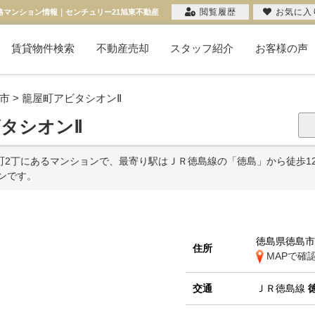
閲覧履歴
お気に入
格マンション情報｜センチュリー21旭東不動産
賃貸物件検索
不動産売却
スタッフ紹介
お客様の声
不動産売却コラム
購入希望者一覧
無料売却査定
当社の売却
お客様の声
売却実績
市
>
籠屋町アビタシオンⅡ
タシオンⅡ
2丁にあるマンションで、最寄り駅はＪＲ徳島線の「徳島」から徒歩12分
ョンです。
徳島県徳島
住所
MAPで確
交通
ＪＲ徳島線