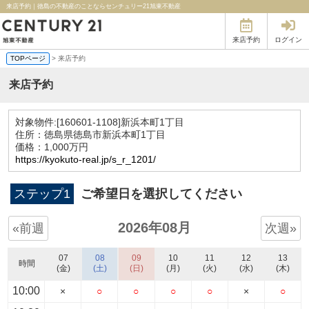
来店予約｜徳島の不動産のことならセンチュリー21旭東不動産
来店予約
ログイン
TOPページ
> 来店予約
来店予約
対象物件:
[160601-1108]新浜本町1丁目
住所：徳島県徳島市新浜本町1丁目
価格：1,000万円
https://kyokuto-real.jp/s_r_1201/
ステップ1
ご希望日を選択してください
2026年08月
«前週
次週»
07
08
09
10
11
12
13
時間
(金)
(土)
(日)
(月)
(火)
(水)
(木)
10:00
×
○
○
○
○
×
○