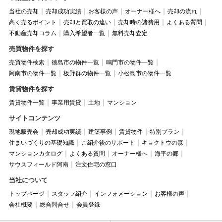
当社の売却
売却成功実績
お客様の声
オーナー様へ
売却の流れ
高く売るポイント
売却と買取の違い
売却時の諸費用
よくある質問
不動産売却コラム
購入希望者一覧
無料売却査定
売買物件を探す
売買物件検索
徳島市の物件一覧
鳴門市の物件一覧
阿南市の物件一覧
板野群の物件一覧
小松島市の物件一覧
賃貸物件を探す
賃貸物件一覧
事業用賃貸
土地
マンション
サイトコンテンツ
現地販売会
売却成功実績
建築事例
賃貸物件
特別プラン
住まいづくりの基礎知識
ご紹介後のサポート
キョクトウの森
マンションカタログ
よくある質問
オーナー様へ
海平の郷
サウスフィールド阿南
注文住宅の窓口
当社について
トップページ
スタッフ紹介
インフォメーション
お客様の声
会社概要
総合問合せ
会員登録