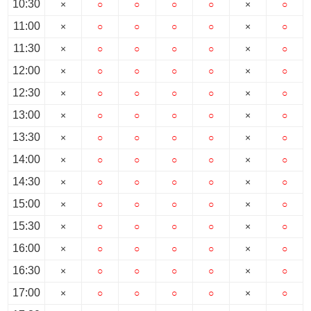
10:30
×
○
○
○
○
×
○
11:00
×
○
○
○
○
×
○
11:30
×
○
○
○
○
×
○
12:00
×
○
○
○
○
×
○
12:30
×
○
○
○
○
×
○
13:00
×
○
○
○
○
×
○
13:30
×
○
○
○
○
×
○
14:00
×
○
○
○
○
×
○
14:30
×
○
○
○
○
×
○
15:00
×
○
○
○
○
×
○
15:30
×
○
○
○
○
×
○
16:00
×
○
○
○
○
×
○
16:30
×
○
○
○
○
×
○
17:00
×
○
○
○
○
×
○