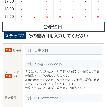
17:30
×
○
○
○
○
×
○
18:00
×
○
○
○
○
×
○
18:30
×
○
○
○
○
×
○
ご希望日:
ステップ2
その他項目を入力してください
必須
お名前
※ご記入いただいたメールアドレス宛てに、お問合せ内容
メールアド
の確認メールをお送りいたします。
必須
レス
※Yahoo!メールなどのフリーメールをご利用の場合、迷惑
メールフォルダに入る場合があります。
迷惑メールのフォルダ・設定等をご確認下さい。
電話番号