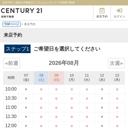
来店予約｜徳島の不動産のことならセンチュリー21旭東不動産
来店予約
ログイン
TOPページ
> 来店予約
来店予約
ステップ1
ご希望日を選択してください
2026年08月
«前週
次週»
07
08
09
10
11
12
13
時間
(金)
(土)
(日)
(月)
(火)
(水)
(木)
10:00
×
○
○
○
○
×
○
10:30
×
○
○
○
○
×
○
11:00
×
○
○
○
○
×
○
11:30
×
○
○
○
○
×
○
12:00
×
○
○
○
○
×
○