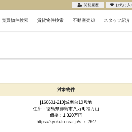
閲覧履歴
お気に入
売買物件検索
賃貸物件検索
不動産売却
スタッフ紹介
新築一戸建て
中古一戸建て
マンション
物件検索
投資用
土地
不動産売却コラム
購入希望者一覧
無料売却査定
当社の売却
お客様の声
売却実績
対象物件
[160601-219]城南台19号地
住所：徳島県徳島市八万町福万山
価格：1,320万円
https://kyokuto-real.jp/s_r_264/