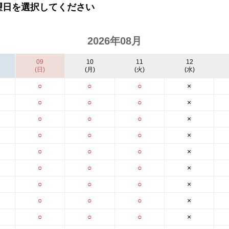
望日を選択してください
2026年08月
09
10
11
12
(日)
(月)
(火)
(水)
○
○
○
×
○
○
○
×
○
○
○
×
○
○
○
×
○
○
○
×
○
○
○
×
○
○
○
×
○
○
○
×
○
○
○
×