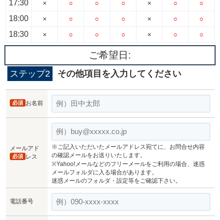
17:30
×
○
○
○
×
○
○
18:00
×
○
○
○
×
○
○
18:30
×
○
○
○
×
○
○
ご希望日:
ステップ2
その他項目を入力してください
必須
お名前
※ご記入いただいたメールアドレス宛てに、お問合せ内容
メールアド
の確認メールをお送りいたします。
必須
レス
※Yahoo!メールなどのフリーメールをご利用の場合、迷惑
メールフォルダに入る場合があります。
迷惑メールのフォルダ・設定等をご確認下さい。
電話番号