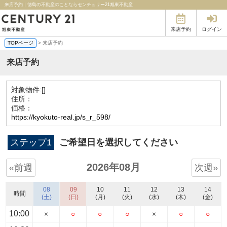
来店予約｜徳島の不動産のことならセンチュリー21旭東不動産
来店予約
ログイン
TOPページ
> 来店予約
来店予約
対象物件:
[]
住所：
価格：
https://kyokuto-real.jp/s_r_598/
ステップ1
ご希望日を選択してください
2026年08月
«前週
次週»
08
09
10
11
12
13
14
時間
(土)
(日)
(月)
(火)
(水)
(木)
(金)
10:00
×
○
○
○
×
○
○