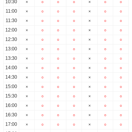
10:30
×
○
○
○
×
○
○
11:00
×
○
○
○
×
○
○
11:30
×
○
○
○
×
○
○
12:00
×
○
○
○
×
○
○
12:30
×
○
○
○
×
○
○
13:00
×
○
○
○
×
○
○
13:30
×
○
○
○
×
○
○
14:00
×
○
○
○
×
○
○
14:30
×
○
○
○
×
○
○
15:00
×
○
○
○
×
○
○
15:30
×
○
○
○
×
○
○
16:00
×
○
○
○
×
○
○
16:30
×
○
○
○
×
○
○
17:00
×
○
○
○
×
○
○