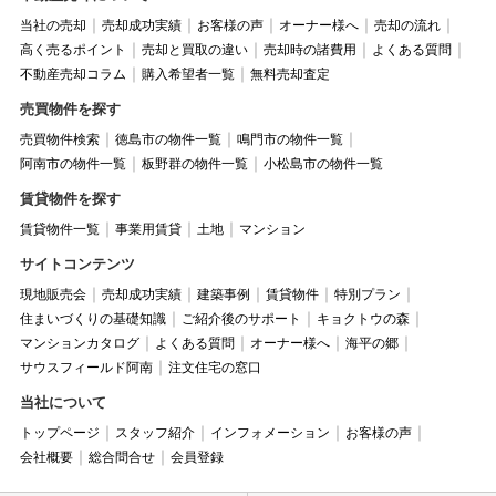
当社の売却
売却成功実績
お客様の声
オーナー様へ
売却の流れ
高く売るポイント
売却と買取の違い
売却時の諸費用
よくある質問
不動産売却コラム
購入希望者一覧
無料売却査定
売買物件を探す
売買物件検索
徳島市の物件一覧
鳴門市の物件一覧
阿南市の物件一覧
板野群の物件一覧
小松島市の物件一覧
賃貸物件を探す
賃貸物件一覧
事業用賃貸
土地
マンション
サイトコンテンツ
現地販売会
売却成功実績
建築事例
賃貸物件
特別プラン
住まいづくりの基礎知識
ご紹介後のサポート
キョクトウの森
マンションカタログ
よくある質問
オーナー様へ
海平の郷
サウスフィールド阿南
注文住宅の窓口
当社について
トップページ
スタッフ紹介
インフォメーション
お客様の声
会社概要
総合問合せ
会員登録