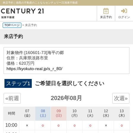
来店予約｜徳島の不動産のことならセンチュリー21旭東不動産
来店予約
ログイン
TOPページ
> 来店予約
来店予約
対象物件:
[160601-73]海平の郷
住所：兵庫県淡路市里
価格：620万円
https://kyokuto-real.jp/s_r_80/
ステップ1
ご希望日を選択してください
2026年08月
«前週
次週»
07
08
09
10
11
12
13
時間
(金)
(土)
(日)
(月)
(火)
(水)
(木)
10:00
×
○
○
○
○
×
○