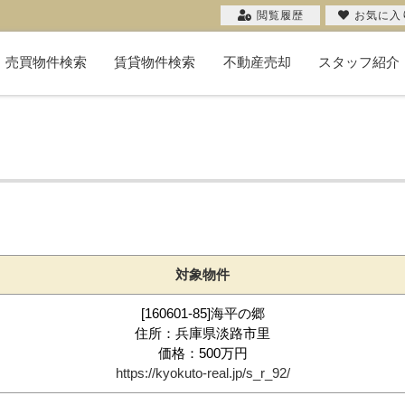
閲覧履歴
お気に入
売買物件検索
賃貸物件検索
不動産売却
スタッフ紹介
新築一戸建て
中古一戸建て
マンション
物件検索
投資用
土地
不動産売却コラム
購入希望者一覧
無料売却査定
当社の売却
お客様の声
売却実績
対象物件
[160601-85]海平の郷
住所：兵庫県淡路市里
価格：500万円
https://kyokuto-real.jp/s_r_92/