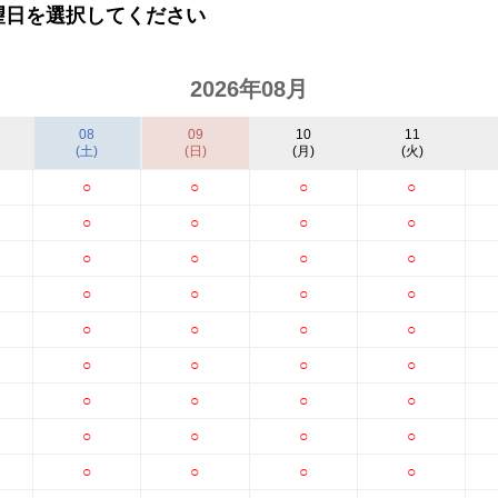
望日を選択してください
2026年08月
08
09
10
11
(土)
(日)
(月)
(火)
○
○
○
○
○
○
○
○
○
○
○
○
○
○
○
○
○
○
○
○
○
○
○
○
○
○
○
○
○
○
○
○
○
○
○
○