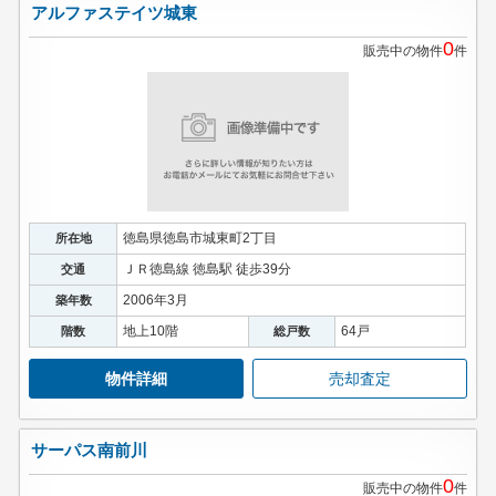
アルファステイツ城東
0
販売中の物件
件
徳島県徳島市城東町2丁目
所在地
ＪＲ徳島線 徳島駅 徒歩39分
交通
2006年3月
築年数
地上10階
64戸
階数
総戸数
物件詳細
売却査定
サーパス南前川
0
販売中の物件
件