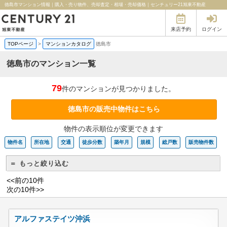
徳島市マンション情報｜購入・売り物件、売却査定・相場・売却価格｜センチュリー21旭東不動産
来店予約
ログイン
TOPページ
>
マンションカタログ
徳島市
徳島市のマンション一覧
79
件のマンションが見つかりました。
徳島市の販売中物件はこちら
物件の表示順位が変更できます
物件名
所在地
交通
徒歩分数
築年月
規模
総戸数
販売物件数
＝ もっと絞り込む
<<前の10件
次の10件>>
アルファステイツ沖浜