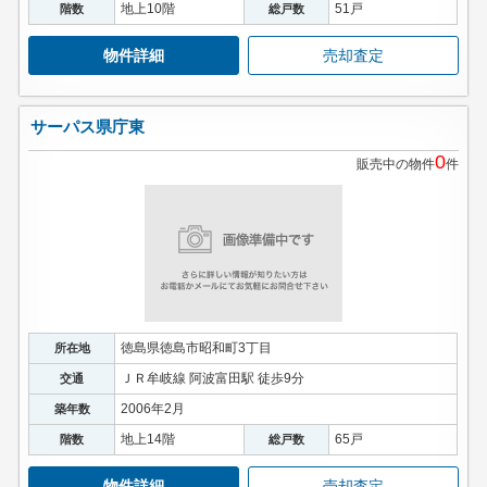
地上10階
51戸
階数
総戸数
物件詳細
売却査定
サーパス県庁東
0
販売中の物件
件
徳島県徳島市昭和町3丁目
所在地
ＪＲ牟岐線 阿波富田駅 徒歩9分
交通
2006年2月
築年数
地上14階
65戸
階数
総戸数
物件詳細
売却査定