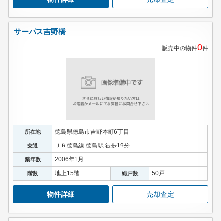
サーパス吉野橋
0
販売中の物件
件
徳島県徳島市吉野本町6丁目
所在地
ＪＲ徳島線 徳島駅 徒歩19分
交通
2006年1月
築年数
地上15階
50戸
階数
総戸数
物件詳細
売却査定