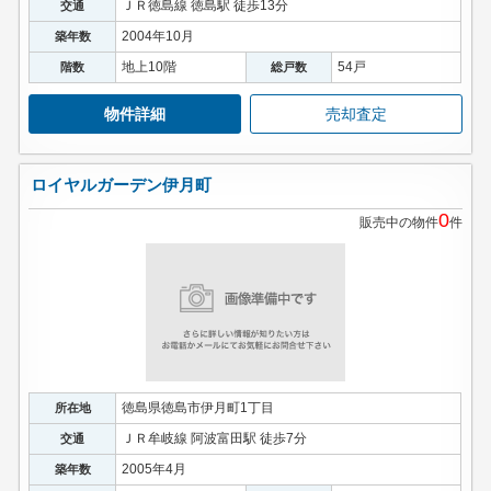
ＪＲ徳島線 徳島駅 徒歩13分
交通
2004年10月
築年数
地上10階
54戸
階数
総戸数
物件詳細
売却査定
ロイヤルガーデン伊月町
0
販売中の物件
件
徳島県徳島市伊月町1丁目
所在地
ＪＲ牟岐線 阿波富田駅 徒歩7分
交通
2005年4月
築年数