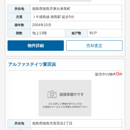
徳島県徳島市東出来島町
所在地
ＪＲ徳島線 徳島駅 徒歩5分
交通
2004年10月
築年数
地上13階
95戸
階数
総戸数
物件詳細
売却査定
アルファステイツ富田浜
0
販売中の物件
件
徳島県徳島市富田浜1丁目
所在地