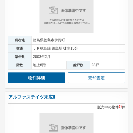
徳島県徳島市伊賀町
所在地
ＪＲ徳島線 徳島駅 徒歩15分
交通
2003年2月
築年数
地上8階
28戸
階数
総戸数
物件詳細
売却査定
アルファステイツ末広Ⅱ
0
販売中の物件
件