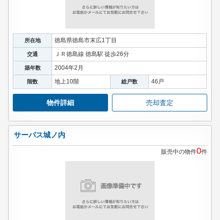
徳島県徳島市末広1丁目
所在地
ＪＲ徳島線 徳島駅 徒歩26分
交通
2004年2月
築年数
地上10階
46戸
階数
総戸数
物件詳細
売却査定
サーパス城ノ内
0
販売中の物件
件