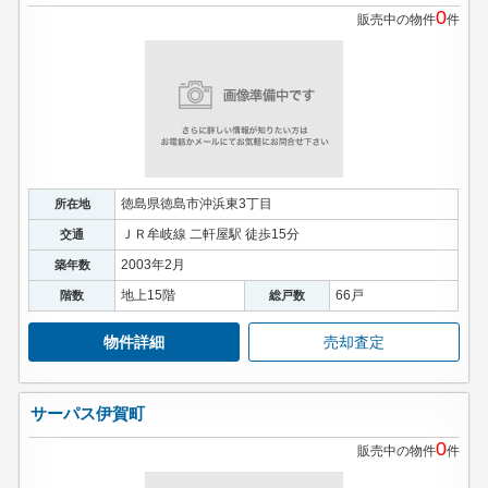
0
販売中の物件
件
徳島県徳島市沖浜東3丁目
所在地
ＪＲ牟岐線 二軒屋駅 徒歩15分
交通
2003年2月
築年数
地上15階
66戸
階数
総戸数
物件詳細
売却査定
サーパス伊賀町
0
販売中の物件
件