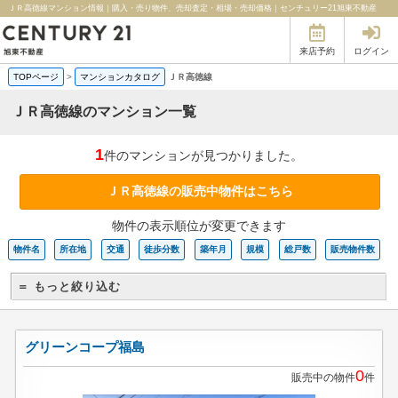
ＪＲ高徳線マンション情報｜購入・売り物件、売却査定・相場・売却価格｜センチュリー21旭東不動産
来店予約
ログイン
TOPページ
>
マンションカタログ
ＪＲ高徳線
ＪＲ高徳線のマンション一覧
1
件のマンションが見つかりました。
ＪＲ高徳線の販売中物件はこちら
物件の表示順位が変更できます
物件名
所在地
交通
徒歩分数
築年月
規模
総戸数
販売物件数
＝ もっと絞り込む
グリーンコープ福島
0
販売中の物件
件