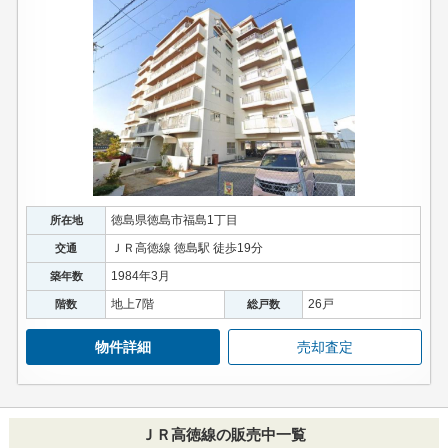
徳島県徳島市福島1丁目
所在地
ＪＲ高徳線 徳島駅 徒歩19分
交通
1984年3月
築年数
地上7階
26戸
階数
総戸数
物件詳細
売却査定
ＪＲ高徳線の販売中一覧