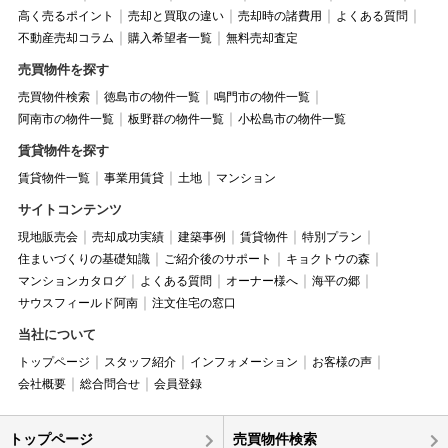
高く売るポイント
売却と買取の違い
売却時の諸費用
よくある質問
不動産売却コラム
購入希望者一覧
無料売却査定
売買物件を探す
売買物件検索
徳島市の物件一覧
鳴門市の物件一覧
阿南市の物件一覧
板野群の物件一覧
小松島市の物件一覧
賃貸物件を探す
賃貸物件一覧
事業用賃貸
土地
マンション
サイトコンテンツ
現地販売会
売却成功実績
建築事例
賃貸物件
特別プラン
住まいづくりの基礎知識
ご紹介後のサポート
キョクトウの森
マンションカタログ
よくある質問
オーナー様へ
海平の郷
サウスフィールド阿南
注文住宅の窓口
当社について
トップページ
スタッフ紹介
インフォメーション
お客様の声
会社概要
総合問合せ
会員登録
トップページ
売買物件検索