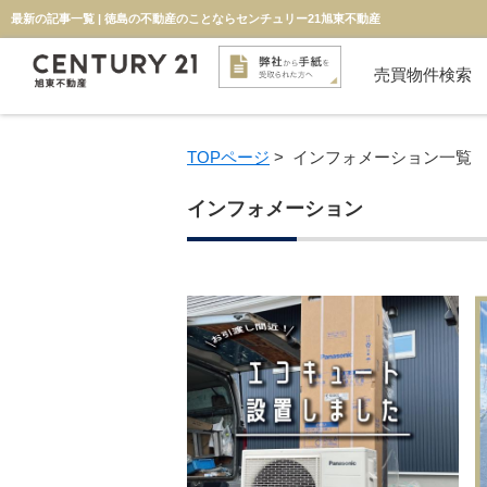
最新の記事一覧 | 徳島の不動産のことならセンチュリー21旭東不動産
売買物件検索
新築一戸建て
中古一戸建て
マンション
物件検索
投資用
土地
TOPページ
>
インフォメーション一覧
インフォメーション