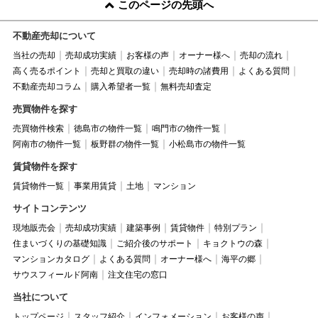
このページの先頭へ
不動産売却について
当社の売却
売却成功実績
お客様の声
オーナー様へ
売却の流れ
高く売るポイント
売却と買取の違い
売却時の諸費用
よくある質問
不動産売却コラム
購入希望者一覧
無料売却査定
売買物件を探す
売買物件検索
徳島市の物件一覧
鳴門市の物件一覧
阿南市の物件一覧
板野群の物件一覧
小松島市の物件一覧
賃貸物件を探す
賃貸物件一覧
事業用賃貸
土地
マンション
サイトコンテンツ
現地販売会
売却成功実績
建築事例
賃貸物件
特別プラン
住まいづくりの基礎知識
ご紹介後のサポート
キョクトウの森
マンションカタログ
よくある質問
オーナー様へ
海平の郷
サウスフィールド阿南
注文住宅の窓口
当社について
トップページ
スタッフ紹介
インフォメーション
お客様の声