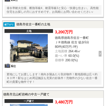
省令準耐火仕様、断熱等級4、耐震等級3と安心・快適な住まい。 高性能
住宅をお探しの方におすすめです。お気軽にお問い合わせください♪
徳島市佐古一番町の土地
値下がり
土地
3,200万円
徳島県徳島市佐古一番町
ＪＲ徳島線 佐古 徒歩5分
80坪(40万円 /坪)
土地面積
264.46㎡
建ぺい率
60.0(%)
容積率
200.0(%)
6
枚
更地にしてお渡しします！南向き陽あたり良好物件！敷地面積は広々約
８０坪！駅をはじめ周辺施設も充実の好条件！売物件の少ない佐古一番
町の貴重な物件です！
徳島市北山町岩崎の中古一戸建て
一戸建て
3,480万円