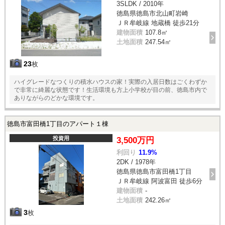
3SLDK / 2010年
徳島県徳島市北山町岩崎
ＪＲ牟岐線 地蔵橋 徒歩21分
建物面積
107.8㎡
土地面積
247.54㎡
23
枚
ハイグレードなつくりの積水ハウスの家！実際の入居日数はごくわずか
で非常に綺麗な状態です！生活環境も方上小学校が目の前、徳島市内で
ありながらのどかな環境です。
徳島市富田橋1丁目のアパート１棟
投資用
3,500万円
利回り
11.9%
2DK / 1978年
徳島県徳島市富田橋1丁目
ＪＲ牟岐線 阿波富田 徒歩6分
建物面積
-
土地面積
242.26㎡
3
枚