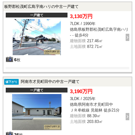
板野郡松茂町広島字南ハリの中古一戸建て
一戸建て
3,130万円
7LDK / 1990年
徳島県板野郡松茂町広島字南ハリ
- - 徒歩4分
建物面積
217.46㎡
土地面積
872.71㎡
6
枚
阿南市才見町田中の中古一戸建て
値下がり
一戸建て
3,190万円
3LDK / 2025年
徳島県阿南市才見町田中
ＪＲ牟岐線 見能林 徒歩21分
建物面積
88.39㎡
土地面積
203.83㎡
26
枚