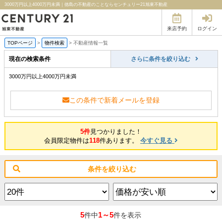
3000万円以上4000万円未満｜徳島の不動産のことならセンチュリー21旭東不動産
来店予約
ログイン
TOPページ
>
物件検索
>
不動産情報一覧
現在の検索条件
さらに条件を絞り込む
3000万円以上4000万円未満
この条件で新着メールを登録
5件
見つかりました！
会員限定物件は
118
件あります。
今すぐ見る
条件を絞り込む
5
1～5
件中
件を表示