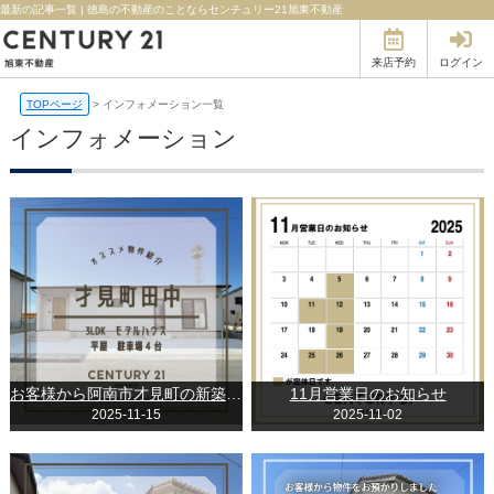
最新の記事一覧 | 徳島の不動産のことならセンチュリー21旭東不動産
来店予約
ログイン
TOPページ
>
インフォメーション一覧
インフォメーション
お客様から阿南市才見町の新築物件をお預かりしました。
11月営業日のお知らせ
2025-11-15
2025-11-02