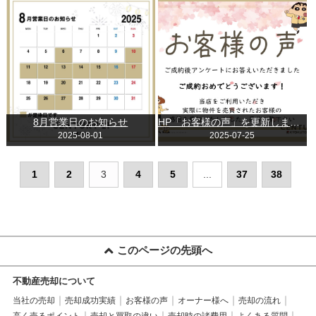
8月営業日のお知らせ
HP「お客様の声」を更新しました。
2025-08-01
2025-07-25
1
2
3
4
5
...
37
38
このページの先頭へ
不動産売却について
当社の売却
売却成功実績
お客様の声
オーナー様へ
売却の流れ
高く売るポイント
売却と買取の違い
売却時の諸費用
よくある質問