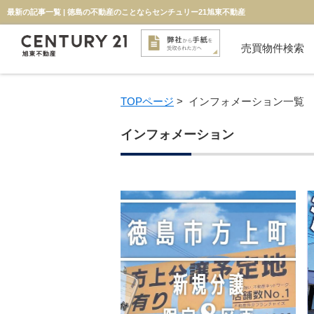
最新の記事一覧 | 徳島の不動産のことならセンチュリー21旭東不動産
売買物件検索
新築一戸建て
中古一戸建て
マンション
物件検索
投資用
土地
TOPページ
>
インフォメーション一覧
インフォメーション