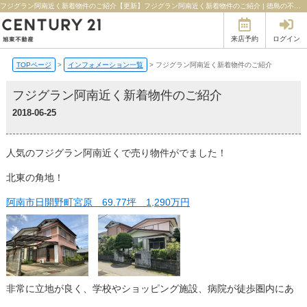
フジグラン阿南近く新着物件のご紹介【更新】フジグラン阿南近く新着物件のご紹介 | 徳島の不動産のことならセンチュリー21旭東不動産
来店予約
ログイン
TOPページ
>
インフォメーション一覧
>
フジグラン阿南近く新着物件のご紹介
フジグラン阿南近く新着物件のご紹介
2018-06-25
人気のフジグラン阿南近くで売り物件がでました！
北東の角地！
阿南市日開野町宮原 69.77坪 1,290万円
非常に立地が良く、学校やショッピング施設、病院が徒歩圏内にあ