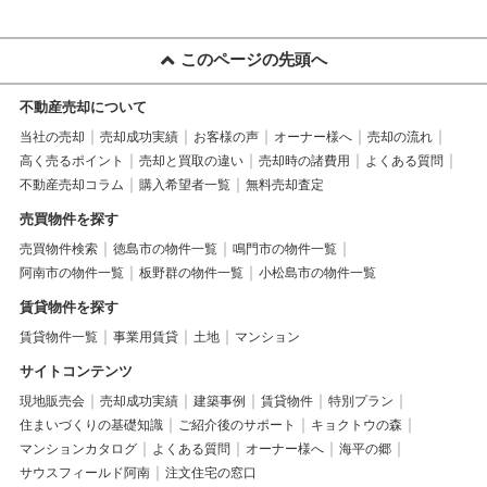
このページの先頭へ
不動産売却について
当社の売却
売却成功実績
お客様の声
オーナー様へ
売却の流れ
高く売るポイント
売却と買取の違い
売却時の諸費用
よくある質問
不動産売却コラム
購入希望者一覧
無料売却査定
売買物件を探す
売買物件検索
徳島市の物件一覧
鳴門市の物件一覧
阿南市の物件一覧
板野群の物件一覧
小松島市の物件一覧
賃貸物件を探す
賃貸物件一覧
事業用賃貸
土地
マンション
サイトコンテンツ
現地販売会
売却成功実績
建築事例
賃貸物件
特別プラン
住まいづくりの基礎知識
ご紹介後のサポート
キョクトウの森
マンションカタログ
よくある質問
オーナー様へ
海平の郷
サウスフィールド阿南
注文住宅の窓口