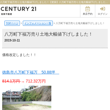
八万町下福万売り土地大幅値下げしました！【更新】八万町下福万売り土地大幅値下げしました！ | 徳島の不動産のことならセンチュリー21旭東不動産
来店予約
ログイン
TOPページ
>
インフォメーション一覧
>
八万町下福万売り土地大幅値下げしました！
八万町下福万売り土地大幅値下げしました！
2019-10-11
価格改定しました！！
徳島市八万町下福万 50.88坪
814.1万円
→
712.32万円