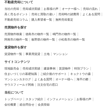
不動産売却について
当社の売却
売却成功実績
お客様の声
オーナー様へ
売却の流れ
高く売るポイント
売却と買取の違い
売却時の諸費用
よくある質問
不動産売却コラム
購入希望者一覧
無料売却査定
売買物件を探す
売買物件検索
徳島市の物件一覧
鳴門市の物件一覧
阿南市の物件一覧
板野群の物件一覧
小松島市の物件一覧
賃貸物件を探す
賃貸物件一覧
事業用賃貸
土地
マンション
サイトコンテンツ
現地販売会
売却成功実績
建築事例
賃貸物件
特別プラン
住まいづくりの基礎知識
ご紹介後のサポート
キョクトウの森
マンションカタログ
よくある質問
オーナー様へ
海平の郷
サウスフィールド阿南
注文住宅の窓口
当社について
トップページ
スタッフ紹介
インフォメーション
お客様の声
会社概要
総合問合せ
会員登録