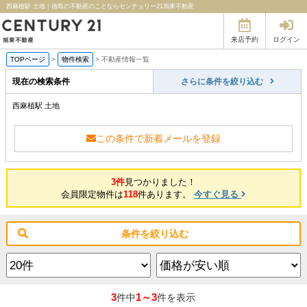
西麻植駅 土地｜徳島の不動産のことならセンチュリー21旭東不動産
来店予約
ログイン
TOPページ
>
物件検索
>
不動産情報一覧
現在の検索条件
さらに条件を絞り込む
西麻植駅 土地
この条件で新着メールを登録
3件
見つかりました！
会員限定物件は
118
件あります。
今すぐ見る
条件を絞り込む
3
1～3
件中
件を表示