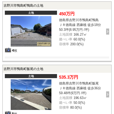
吉野川市鴨島町鴨島の土地
土地
450万円
徳島県吉野川市鴨島町鴨島
ＪＲ徳島線 西麻植 徒歩18分
50.3坪(8.95万円 /坪)
土地面積
166.27㎡
建ぺい率
60.0(%)
容積率
200.0(%)
4
枚
吉野川市鴨島町飯尾の土地
土地
535.3万円
徳島県吉野川市鴨島町飯尾
ＪＲ徳島線 西麻植 徒歩36分
59.48坪(9万円 /坪)
土地面積
196.63㎡
建ぺい率
50.0(%)
容積率
80.0(%)
5
枚