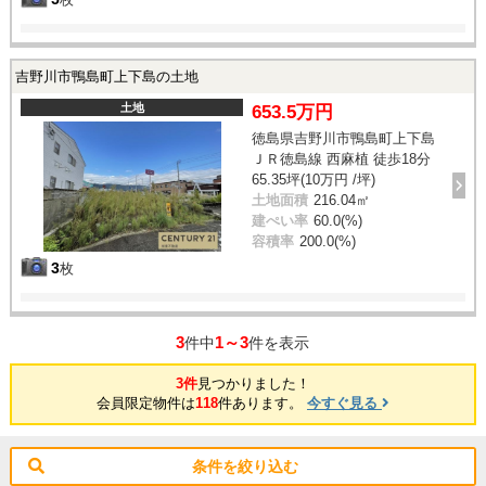
吉野川市鴨島町上下島の土地
土地
653.5万円
徳島県吉野川市鴨島町上下島
ＪＲ徳島線 西麻植 徒歩18分
65.35坪(10万円 /坪)
土地面積
216.04㎡
建ぺい率
60.0(%)
容積率
200.0(%)
3
枚
3
1～3
件中
件を表示
3件
見つかりました！
会員限定物件は
118
件あります。
今すぐ見る
条件を絞り込む