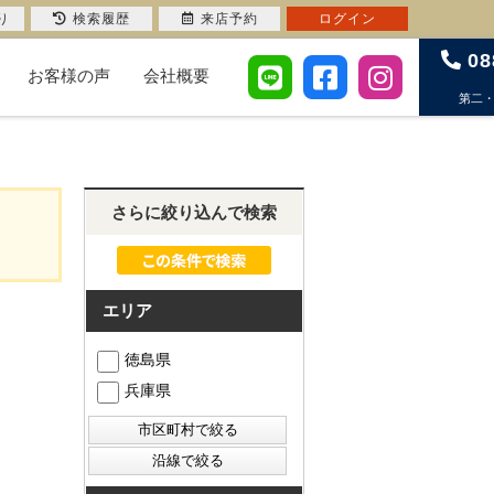
り
検索履歴
来店予約
ログイン
08
お客様の声
会社概要
第二
さらに絞り込んで検索
エリア
徳島県
兵庫県