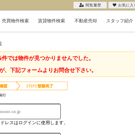
閲覧履歴
お気に入
売買物件検索
賃貸物件検索
不動産売却
スタッフ紹介
新築一戸建て
中古一戸建て
マンション
物件検索
投資用
土地
不動産売却コラム
購入希望者一覧
無料売却査定
当社の売却
お客様の声
売却実績
覧
条件では物件が見つかりませんでした。
が、下記フォームよりお問合せ下さい。
発行
アドレスはログインに使用します。