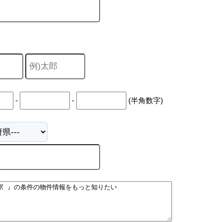
-
-
(半角数字)