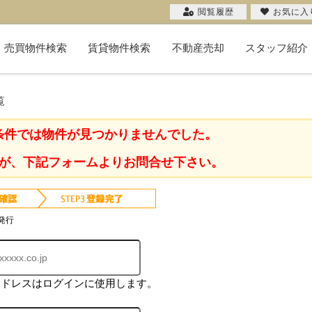
閲覧履歴
お気に入
売買物件検索
賃貸物件検索
不動産売却
スタッフ紹介
新築一戸建て
中古一戸建て
マンション
物件検索
投資用
土地
不動産売却コラム
購入希望者一覧
無料売却査定
当社の売却
お客様の声
売却実績
覧
条件では物件が見つかりませんでした。
が、下記フォームよりお問合せ下さい。
発行
アドレスはログインに使用します。