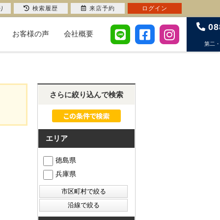
り
検索履歴
来店予約
ログイン
08
お客様の声
会社概要
第二
さらに絞り込んで検索
エリア
徳島県
兵庫県