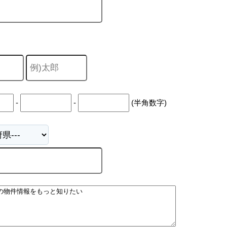
-
-
(半角数字)