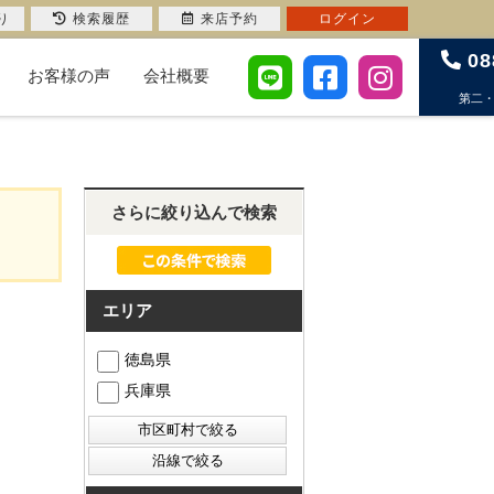
り
検索履歴
来店予約
ログイン
08
お客様の声
会社概要
第二
さらに絞り込んで検索
エリア
徳島県
兵庫県