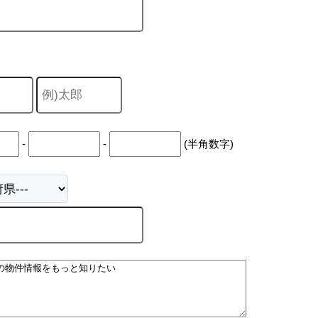
-
-
(半角数字)