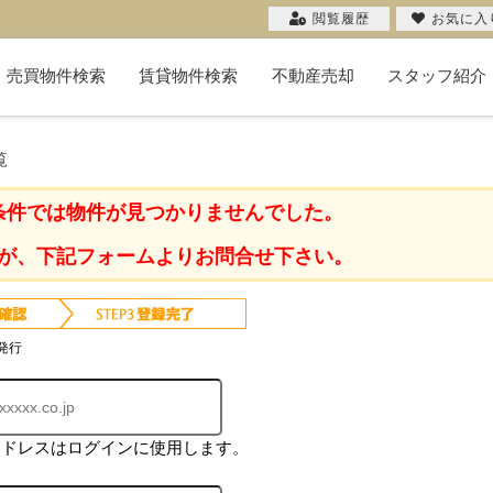
閲覧履歴
お気に入
売買物件検索
賃貸物件検索
不動産売却
スタッフ紹介
新築一戸建て
中古一戸建て
マンション
物件検索
投資用
土地
不動産売却コラム
購入希望者一覧
無料売却査定
当社の売却
お客様の声
売却実績
覧
条件では物件が見つかりませんでした。
が、下記フォームよりお問合せ下さい。
発行
アドレスはログインに使用します。