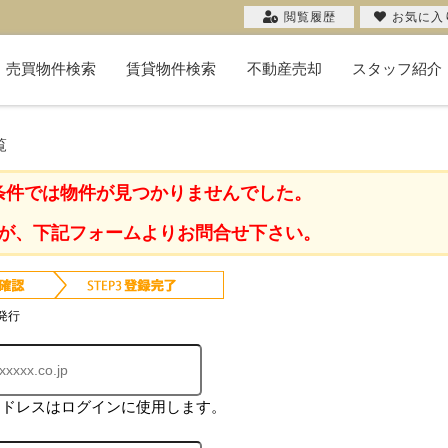
閲覧履歴
お気に入
売買物件検索
賃貸物件検索
不動産売却
スタッフ紹介
新築一戸建て
中古一戸建て
マンション
物件検索
投資用
土地
不動産売却コラム
購入希望者一覧
無料売却査定
当社の売却
お客様の声
売却実績
覧
条件では物件が見つかりませんでした。
が、下記フォームよりお問合せ下さい。
発行
アドレスはログインに使用します。