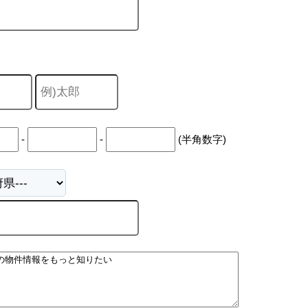
-
-
(半角数字)