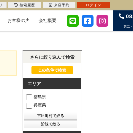
り
検索履歴
来店予約
ログイン
08
お客様の声
会社概要
第二
さらに絞り込んで検索
エリア
徳島県
兵庫県