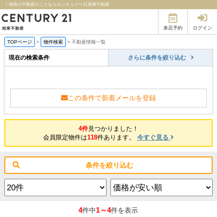
｜徳島の不動産のことならセンチュリー21旭東不動産
来店予約
ログイン
TOPページ
>
物件検索
>
不動産情報一覧
現在の検索条件
さらに条件を絞り込む
この条件で新着メールを登録
4件
見つかりました！
会員限定物件は
118
件あります。
今すぐ見る
条件を絞り込む
4
1～4
件中
件を表示