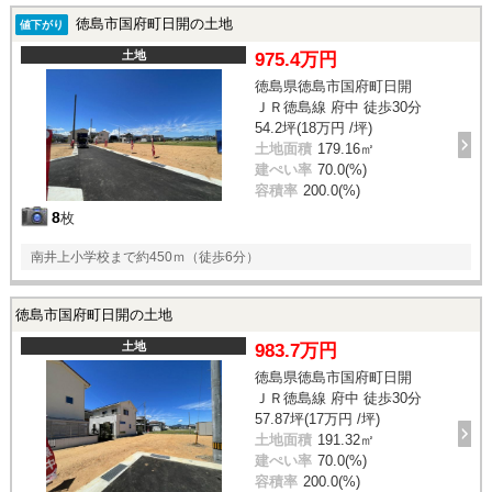
徳島市国府町日開の土地
値下がり
土地
975.4万円
徳島県徳島市国府町日開
ＪＲ徳島線 府中 徒歩30分
54.2坪(18万円 /坪)
土地面積
179.16㎡
建ぺい率
70.0(%)
容積率
200.0(%)
8
枚
南井上小学校まで約450ｍ（徒歩6分）
徳島市国府町日開の土地
土地
983.7万円
徳島県徳島市国府町日開
ＪＲ徳島線 府中 徒歩30分
57.87坪(17万円 /坪)
土地面積
191.32㎡
建ぺい率
70.0(%)
容積率
200.0(%)