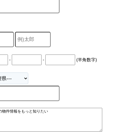
-
-
(半角数字)