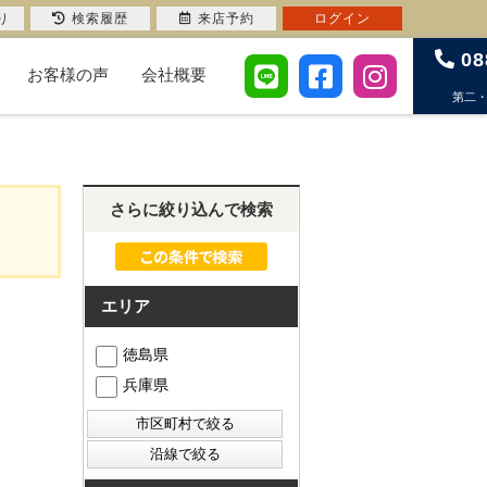
り
検索履歴
来店予約
ログイン
08
お客様の声
会社概要
第二
さらに絞り込んで検索
エリア
徳島県
兵庫県