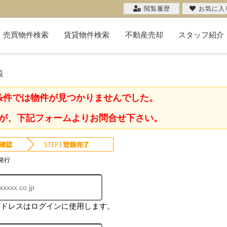
閲覧履歴
お気に入
売買物件検索
賃貸物件検索
不動産売却
スタッフ紹介
新築一戸建て
中古一戸建て
マンション
物件検索
投資用
土地
不動産売却コラム
購入希望者一覧
無料売却査定
当社の売却
お客様の声
売却実績
覧
条件では物件が見つかりませんでした。
が、下記フォームよりお問合せ下さい。
発行
アドレスはログインに使用します。