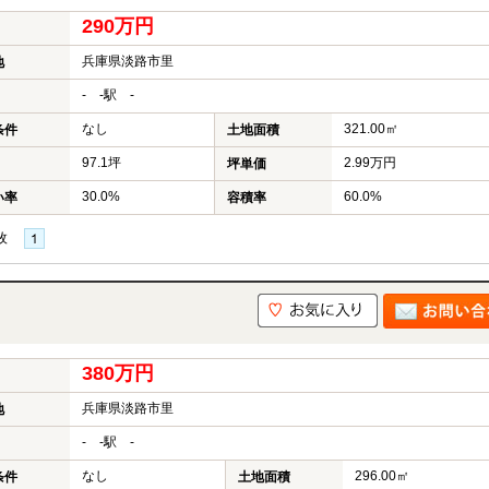
290万円
兵庫県淡路市里
地
- -駅 -
なし
321.00㎡
条件
土地面積
97.1坪
2.99万円
坪単価
30.0%
60.0%
い率
容積率
枚
380万円
兵庫県淡路市里
地
- -駅 -
なし
296.00㎡
条件
土地面積