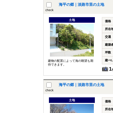
海平の郷｜淡路市里の土地
check
土地
価格
所在
交通
建築
坪数
建ぺ
建物の配置によって海の眺望も期
待できます。
1
海平の郷｜淡路市里の土地
check
土地
価格
所在