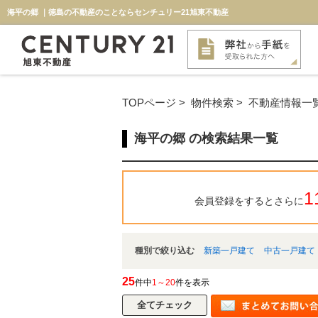
海平の郷 ｜徳島の不動産のことならセンチュリー21旭東不動産
TOPページ
>
物件検索
>
不動産情報一
海平の郷 の検索結果一覧
1
会員登録をするとさらに
種別で絞り込む
新築一戸建て
中古一戸建て
25
件中
1～20
件を表示