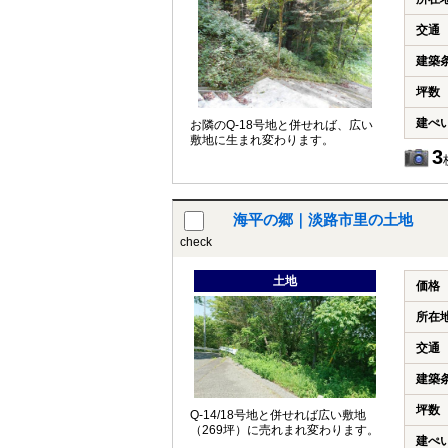
交通
建築
坪数
建ぺ
お隣のQ-18号地と併せれば、広い
敷地に生まれ変わります。
3
海平の郷｜淡路市里の土地
check
土地
価格
所在
交通
建築
坪数
Q-14/18号地と併せれば広い敷地
（269坪）に売れまれ変わります。
建ぺ