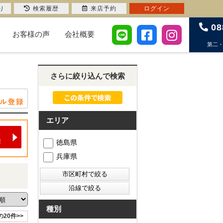
り
検索履歴
来店予約
ログイン
08
お客様の声
会社概要
第二
さらに絞り込んで検索
エリア
徳島県
兵庫県
種別
の20件>>