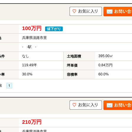
100万円
値下がり
兵庫県淡路市里
地
- -駅 -
なし
395.00㎡
条件
土地面積
119.49坪
0.84万円
坪単価
30.0%
60.0%
い率
容積率
枚
210万円
兵庫県淡路市里
地