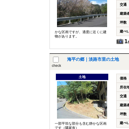
交通
建築
坪数
建ぺ
かな区画ですが、適度に近くに建
物があります。
1
海平の郷｜淡路市里の土地
check
土地
価格
所在
交通
建築
坪数
建ぺ
一部平坦な部分も含む静かな区画
です（隣家有）