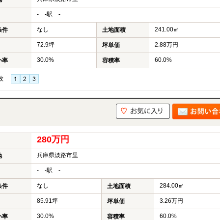
- -駅 -
なし
241.00㎡
条件
土地面積
72.9坪
2.88万円
坪単価
30.0%
60.0%
い率
容積率
枚
280万円
兵庫県淡路市里
地
- -駅 -
なし
284.00㎡
条件
土地面積
85.91坪
3.26万円
坪単価
30.0%
60.0%
い率
容積率