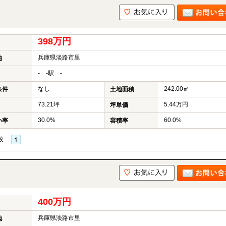
398万円
兵庫県淡路市里
地
- -駅 -
なし
242.00㎡
条件
土地面積
73.21坪
5.44万円
坪単価
30.0%
60.0%
い率
容積率
枚
400万円
兵庫県淡路市里
地