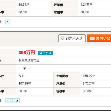
89.54坪
4.24万円
坪単価
30.0%
60.0%
い率
容積率
枚
398万円
値下がり
兵庫県淡路市里
地
- -駅 -
なし
355.00㎡
条件
土地面積
107.39坪
3.71万円
坪単価
30.0%
60.0%
い率
容積率
枚