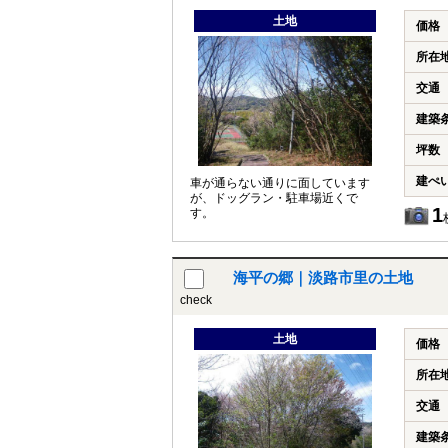
土地
価格
所在
交通
建築
坪数
建ぺ
車が通らない通りに面しています
が、ドッグラン・駐車場近くで
1
す。
海平の郷｜淡路市里の土地
check
土地
価格
所在
交通
建築