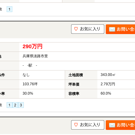
枚
290万円
兵庫県淡路市里
地
- -駅 -
なし
343.00㎡
条件
土地面積
103.76坪
2.79万円
坪単価
30.0%
60.0%
い率
容積率
枚