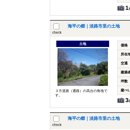
1
海平の郷｜淡路市里の土地
check
土地
価格
所在
交通
建築
坪数
建ぺ
３方道路（通路）の高台の角地で
す。
3
海平の郷｜淡路市里の土地
check