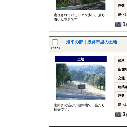
坪数
建ぺ
定住されている方々が多い、落ち
着いた場所です
1
海平の郷｜淡路市里の土地
check
土地
価格
所在
交通
建築
坪数
建ぺ
南向きの温かい傾斜地で日当たり
良好です。
3