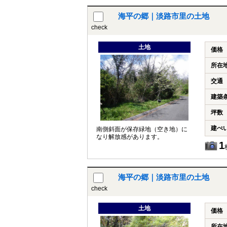
海平の郷｜淡路市里の土地
check
土地
価格
所在
交通
建築
坪数
建ぺ
南側斜面が保存緑地（空き地）に
なり解放感があります。
1
海平の郷｜淡路市里の土地
check
土地
価格
所在