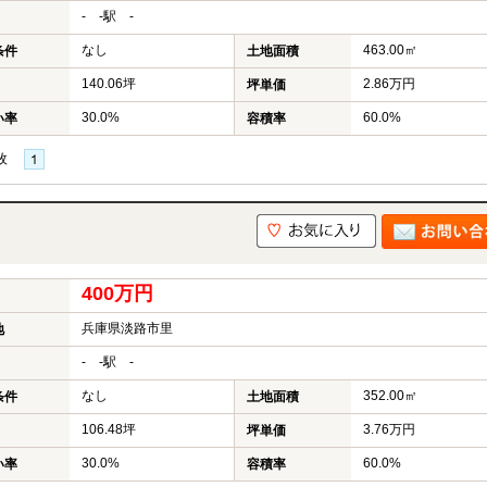
- -駅 -
なし
463.00㎡
条件
土地面積
140.06坪
2.86万円
坪単価
30.0%
60.0%
い率
容積率
枚
400万円
兵庫県淡路市里
地
- -駅 -
なし
352.00㎡
条件
土地面積
106.48坪
3.76万円
坪単価
30.0%
60.0%
い率
容積率