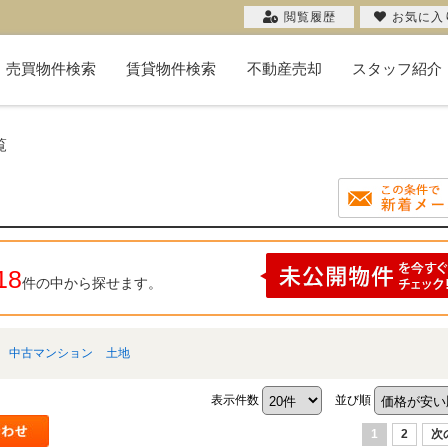
閲覧履歴
お気に入
売買物件検索
賃貸物件検索
不動産売却
スタッフ紹介
新築一戸建て
中古一戸建て
マンション
物件検索
投資用
土地
不動産売却コラム
購入希望者一覧
無料売却査定
当社の売却
お客様の声
売却実績
覧
18
件の中から探せます。
中古マンション
土地
表示件数
並び順
1
2
次