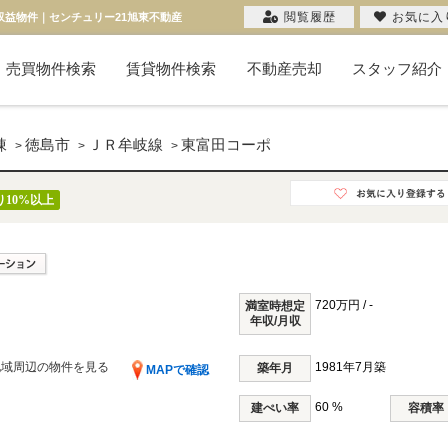
閲覧履歴
お気に入
収益物件｜センチュリー21旭東不動産
売買物件検索
賃貸物件検索
不動産売却
スタッフ紹介
新築一戸建て
中古一戸建て
マンション
物件検索
投資用
土地
不動産売却コラム
購入希望者一覧
無料売却査定
当社の売却
お客様の声
売却実績
棟
徳島市
ＪＲ牟岐線
東富田コーポ
>
>
>
り10%以上
720万円 / -
満室時想定
年収/月収
地域周辺の物件を見る
1981年7月築
築年月
MAPで確認
60 %
建ぺい率
容積率