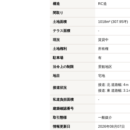
構造
RC造
間取り
土地面積
1018m² (307.95坪)
テラス面積
-
現況
賃貸中
土地権利
所有権
駐車場
有
法令上の制限
景観地区
地目
宅地
接道: 北 道路幅: 4ｍ
接道状況
接道: 東 道路幅: 3.1
私道負担面積
-
建築確認番号
取引態様
一般媒介
情報更新日
2026年08月07日