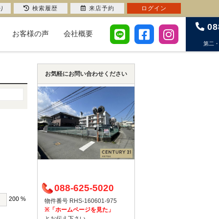
り
検索履歴
来店予約
ログイン
08
お客様の声
会社概要
第二
お気軽にお問い合わせください
088-625-5020
200 %
物件番号 RHS-160601-975
※「ホームページを見た」
とお伝え下さい。