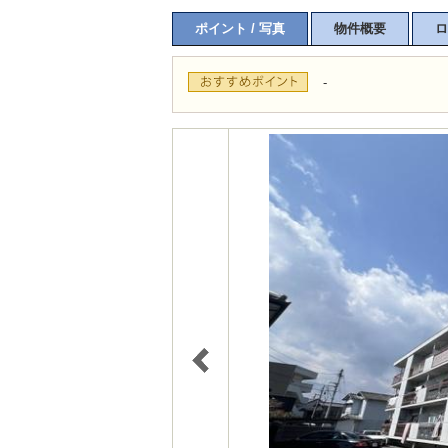
ポイント / 写真
物件概要
ロ
-