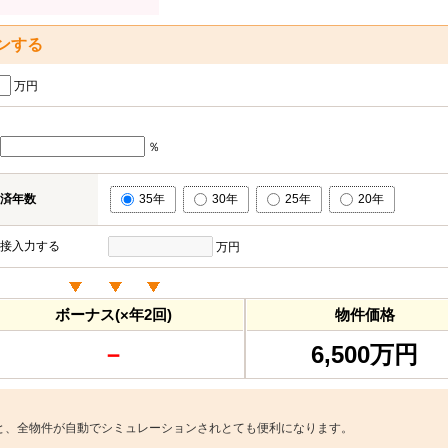
ンする
万円
％
済年数
35年
30年
25年
20年
接入力する
万円
ボーナス(×年2回)
物件価格
－
6,500万円
と、全物件が自動でシミュレーションされとても便利になります。