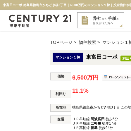
東富田コーポ 徳島県徳島市かちどき橋3丁目｜6,500万円のマンション１棟｜投資物件や
TOPページ
>
物件検索
>
マンション１
東富田コーポ
マンション１棟
利回
価格
6,500万円
11.1%
利回り
徳島県徳島市かちどき橋3丁目
この
所在地
ＪＲ牟岐線
阿波富田
徒歩6分
交通
ＪＲ牟岐線
二軒屋
徒歩17分
ＪＲ高徳線
徳島
徒歩24分