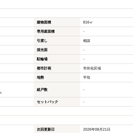
建物面積
816㎡
専用庭面積
-
引渡し
相談
採光面
-
駐輪場
-
都市計画
市街化区域
地勢
平坦
総戸数
-
ｍ
セットバック
-
次回更新日
2026年08月21日