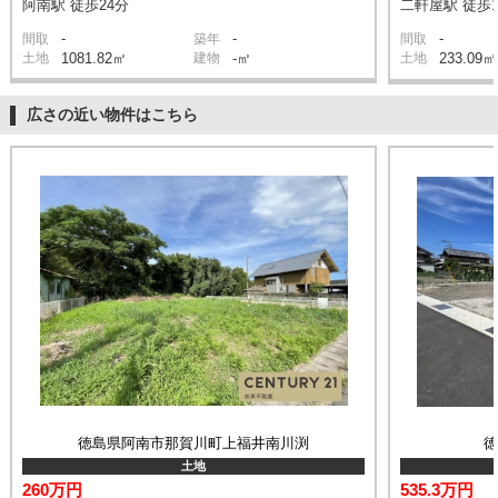
阿南駅 徒歩24分
二軒屋駅 徒歩1
-
-
-
間取
築年
間取
土地
1081.82㎡
建物
-㎡
土地
233.09㎡
広さの近い物件はこちら
徳島県阿南市那賀川町上福井南川渕
土地
260万円
535.3万円