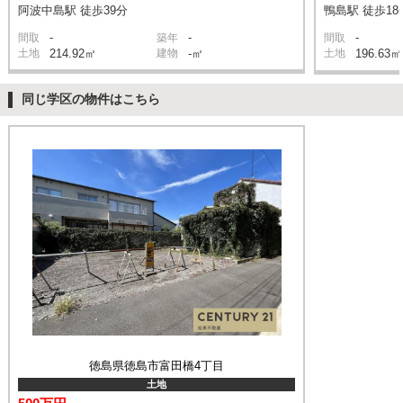
阿波中島駅 徒歩39分
鴨島駅 徒歩18
-
-
-
間取
築年
間取
土地
214.92㎡
建物
-㎡
土地
196.63㎡
同じ学区の物件はこちら
徳島県徳島市富田橋4丁目
土地