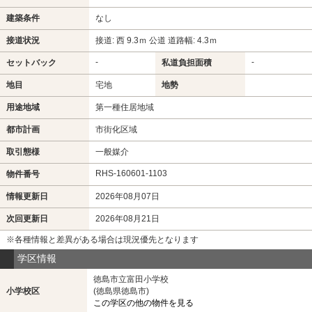
建築条件
なし
接道状況
接道: 西 9.3ｍ 公道 道路幅: 4.3ｍ
-
-
セットバック
私道負担面積
地目
宅地
地勢
用途地域
第一種住居地域
都市計画
市街化区域
取引態様
一般媒介
RHS-160601-1103
物件番号
情報更新日
2026年08月07日
次回更新日
2026年08月21日
※各種情報と差異がある場合は現況優先となります
学区情報
徳島市立富田小学校
小学校区
(徳島県徳島市)
この学区の他の物件を見る