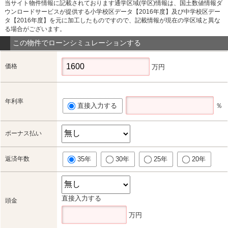
当サイト物件情報に記載されております通学区域(学区)情報は、国土数値情報ダ
ウンロードサービスが提供する小学校区データ【2016年度】及び中学校区デー
タ【2016年度】を元に加工したものですので、記載情報が現在の学区域と異な
る場合がございます。
この物件でローンシミュレーションする
価格
万円
年利率
直接入力する
％
ボーナス払い
返済年数
35年
30年
25年
20年
直接入力する
頭金
万円