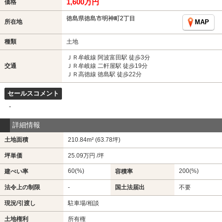
1,600万円
価格
徳島県徳島市明神町2丁目
所在地
MAP
種類
土地
ＪＲ牟岐線 阿波富田駅 徒歩3分
交通
ＪＲ牟岐線 二軒屋駅 徒歩19分
ＪＲ高徳線 徳島駅 徒歩22分
セールスコメント
-
詳細情報
土地面積
210.84m² (63.78坪)
坪単価
25.09万円 /坪
60(%)
200(%)
建ぺい率
容積率
法令上の制限
-
国土法届出
不要
現況/引渡し
駐車場/相談
土地権利
所有権