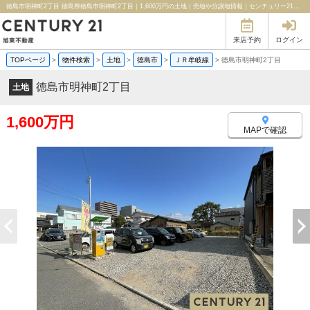
徳島市明神町2丁目 徳島県徳島市明神町2丁目｜1,600万円の土地｜売地や分譲地情報｜センチュリー21旭東不動産
来店予約
ログイン
TOPページ
>
物件検索
>
土地
>
徳島市
>
ＪＲ牟岐線
>
徳島市明神町2丁目
徳島市明神町2丁目
土地
1,600万円
MAPで確認