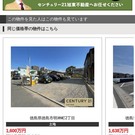
この物件を見た人はこの物件も見ています
同じ価格帯の物件はこちら
徳島県徳島市明神町2丁目
徳島
土地
1,600万円
1,638万円