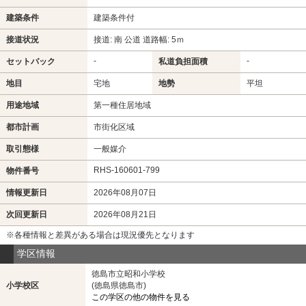
建築条件
建築条件付
接道状況
接道: 南 公道 道路幅: 5ｍ
-
-
セットバック
私道負担面積
地目
宅地
地勢
平坦
用途地域
第一種住居地域
都市計画
市街化区域
取引態様
一般媒介
RHS-160601-799
物件番号
情報更新日
2026年08月07日
次回更新日
2026年08月21日
※各種情報と差異がある場合は現況優先となります
学区情報
徳島市立昭和小学校
小学校区
(徳島県徳島市)
この学区の他の物件を見る