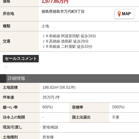
1,977.85万円
価格
徳島県徳島市万代町6丁目
所在地
MAP
種類
土地
ＪＲ牟岐線 阿波富田駅 徒歩16分
交通
ＪＲ高徳線 徳島駅 徒歩29分
ＪＲ牟岐線 二軒屋駅 徒歩33分
セールスコメント
-
詳細情報
土地面積
186.82m² (56.51坪)
坪単価
35万円 /坪
60(%)
200(%)
建ぺい率
容積率
法令上の制限
-
国土法届出
不要
現況/引渡し
更地/相談
土地権利
所有権