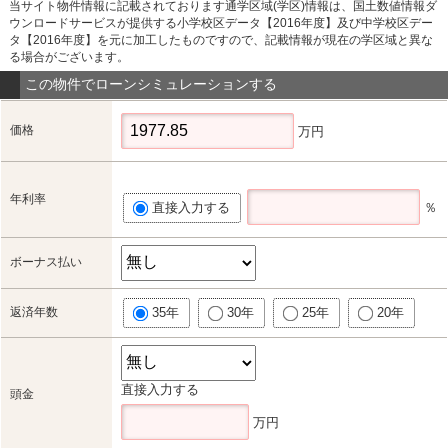
当サイト物件情報に記載されております通学区域(学区)情報は、国土数値情報ダ
ウンロードサービスが提供する小学校区データ【2016年度】及び中学校区デー
タ【2016年度】を元に加工したものですので、記載情報が現在の学区域と異な
る場合がございます。
この物件でローンシミュレーションする
価格
万円
年利率
直接入力する
％
ボーナス払い
返済年数
35年
30年
25年
20年
直接入力する
頭金
万円