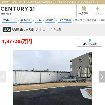
徳島市万代町６丁目 ４号地 徳島県徳島市万代町6丁目｜1,977.85万円の土地｜売地や分譲地情報｜センチュリー21旭東不動産
来店予約
ログイン
TOPページ
>
物件検索
>
土地
>
徳島市
>
ＪＲ牟岐線
>
徳島市万代町６丁目 ４号
徳島市万代町６丁目 ４号地
土地
1,977.85万円
MAPで確認