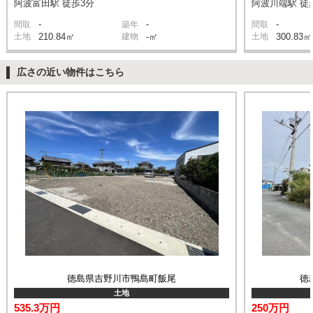
阿波富田駅 徒歩3分
阿波川端駅 徒
-
-
-
間取
築年
間取
土地
210.84㎡
建物
-㎡
土地
300.83㎡
広さの近い物件はこちら
徳島県吉野川市鴨島町飯尾
徳
土地
535.3万円
250万円