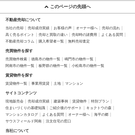
このページの先頭へ
不動産売却について
当社の売却
売却成功実績
お客様の声
オーナー様へ
売却の流れ
高く売るポイント
売却と買取の違い
売却時の諸費用
よくある質問
不動産売却コラム
購入希望者一覧
無料売却査定
売買物件を探す
売買物件検索
徳島市の物件一覧
鳴門市の物件一覧
阿南市の物件一覧
板野群の物件一覧
小松島市の物件一覧
賃貸物件を探す
賃貸物件一覧
事業用賃貸
土地
マンション
サイトコンテンツ
現地販売会
売却成功実績
建築事例
賃貸物件
特別プラン
住まいづくりの基礎知識
ご紹介後のサポート
キョクトウの森
マンションカタログ
よくある質問
オーナー様へ
海平の郷
サウスフィールド阿南
注文住宅の窓口
当社について