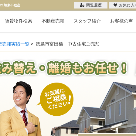
閲覧履歴
お気に入
21旭東不動産
賃貸物件検索
不動産売却
スタッフ紹介
お客様の声
不動産売却コラム
購入希望者一覧
無料売却査定
当社の売却
お客様の声
売却実績
産売却実績一覧
>
徳島市富田橋 中古住宅ご売却