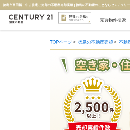
徳島市富田橋 中古住宅ご売却の不動産売却実績 | 徳島の不動産のことならセンチュリー
売買物件検索
新築一戸建て
中古一戸建て
マンション
物件検索
投資用
土地
TOPページ
>
徳島の不動産売却
>
不動