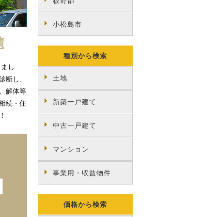
板野郡
小松島市
績
種別から検索
きまし
土地
診断し、
、解体等
新築一戸建て
相続・住
！
中古一戸建て
マンション
事業用・収益物件
価格から検索