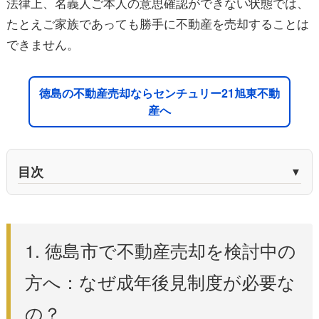
法律上、名義人ご本人の意思確認ができない状態では、
たとえご家族であっても勝手に不動産を売却することは
できません。
徳島の不動産売却ならセンチュリー21旭東不動
産へ
目次
1. 徳島市で不動産売却を検討中の方へ：なぜ成年
後見制度が必要なの？
1. 徳島市で不動産売却を検討中の
方へ：なぜ成年後見制度が必要な
そもそも「成年後見制度」とは？どのような制
の？
度？