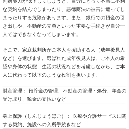
判断能力が低下してしまうと、自分にとって不当に不利
ステップ2：成年後見人の選任と財産目録の作成
な契約を結んでしまったり、悪徳商法の被害に遭ってし
まったりする危険があります。また、銀行での預金の引
き出しや、不動産の売買といった重要な手続きが自分一
ステップ3：居住用不動産処分の許可申立て（こ
人ではできなくなってしまいます。
こが最重要ポイント！）
そこで、家庭裁判所がご本人を援助する人（成年後見人
ステップ4：売却活動の開始と売買契約の締結
など）を選びます。選ばれた成年後見人は、ご本人の希
望や身体の状態、生活の状況などを考慮しながら、ご本
人に代わって以下のような役割を担います。
3. 専門家が警鐘を鳴らす！成年後見制度を利用す
る際の注意点・よくある失敗談
財産管理：
預貯金の管理、不動産の管理・処分、年金の
受け取り、税金の支払いなど
失敗談①：「不動産を売るためだけ」に申し込
身上保護（しんじょうほご）：
医療や介護サービスに関
んでしまい大後悔…
する契約、施設への入所手続きなど