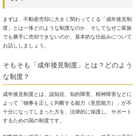
まずは、不動産売却に大きく関わってくる「成年後見制
ご家族でも勝手に実家を売却できない理由
度」とは一体どのような制度なのか、そしてなぜご家族
でも勝手に売却できないのか、基本的な仕組みについて
「徳島市 不動産売却 相続」で直面するお悩みと
お話ししましょう。
制度の関連性
そもそも「成年後見制度」とは？どのよう
な制度？
2. 成年後見制度を利用した不動産売却の「4つのス
テップ」と必要書類
成年後見制度とは、認知症、知的障害、精神障害などに
よって
「物事を正しく判断する能力（意思能力）」が不
ステップ1：徳島家庭裁判所への申立てと必要書
十分になってしまった方を、法律的に保護し、サポート
類のご準備
するための国の制度
です。