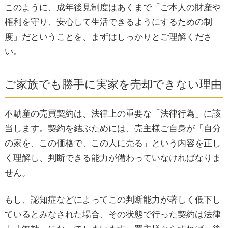
このように、成年後見制度はあくまで「ご本人の財産や
権利を守り、安心して生活できるようにするための制
失敗談②：売却資金を親族の生活費や家のリフ
度」だということを、まずはしっかりとご理解くださ
ォームに使おうとした
い。
「徳島市 不動産売却 空き家」問題における維持
ご家族でも勝手に実家を売却できない理由
費のリスク
不動産の売買契約は、法律上の重要な「法律行為」に該
当します。契約を結ぶためには、売主様ご自身が「自分
4. 徳島市の地域特性を踏まえた不動産売却を成功
の家を、この価格で、この人に売る」という内容を正し
させるコツ
く理解し、判断できる能力が備わっていなければなりま
せん。
徳島市内のエリア別需要（中心部と郊外の違
もし、認知症などによってこの判断能力が著しく低下し
い）
ているとみなされた場合、その状態で行った契約は法律