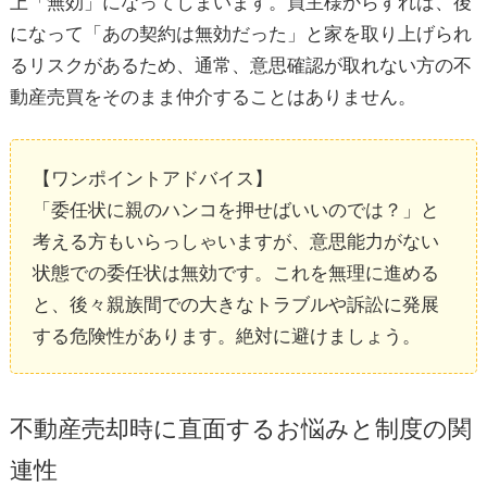
上「無効」になってしまいます。買主様からすれば、後
将来の「空き家化」を防ぐための早期対策の重
になって「あの契約は無効だった」と家を取り上げられ
要性
るリスクがあるため、通常、意思確認が取れない方の不
動産売買をそのまま仲介することはありません。
5. まとめ：徳島市の不動産売却・成年後見制度の
【ワンポイントアドバイス】
お悩みは地域密着の専門家へ！
「委任状に親のハンコを押せばいいのでは？」と
考える方もいらっしゃいますが、意思能力がない
状態での委任状は無効です。これを無理に進める
と、後々親族間での大きなトラブルや訴訟に発展
する危険性があります。絶対に避けましょう。
不動産売却時に直面するお悩みと制度の関
連性