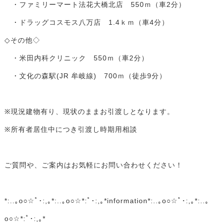
・ファミリーマート法花大橋北店 550ｍ（車2分）
・ドラッグコスモス八万店 1.4ｋｍ（車4分）
◇その他◇
・米田内科クリニック 550ｍ（車2分）
・文化の森駅(JR 牟岐線) 700ｍ（徒歩9分）
※現況建物有り、現状のままお引渡しとなります。
※所有者居住中につき引渡し時期用相談
ご質問や、ご案内はお気軽にお問い合わせください！
*:..｡o○☆ﾟ･:,｡*:..｡o○☆*:ﾟ･:,｡*information*:..｡o○☆ﾟ･:,｡*:..｡
o○☆*:ﾟ･:,｡*