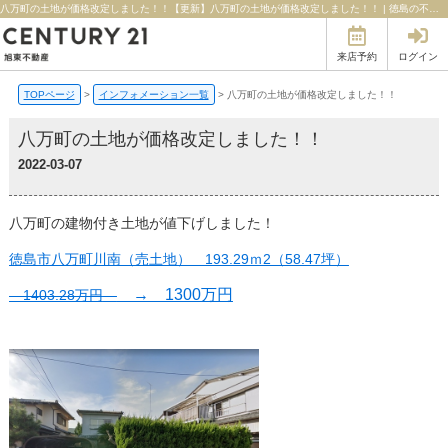
八万町の土地が価格改定しました！！【更新】八万町の土地が価格改定しました！！ | 徳島の不動産のことならセンチュリー21旭東不動産
来店予約
ログイン
TOPページ
>
インフォメーション一覧
>
八万町の土地が価格改定しました！！
八万町の土地が価格改定しました！！
2022-03-07
八万町の建物付き土地が値下げしました！
徳島市八万町川南（売土地） 193.29ｍ2（58.47坪）
→ 1300万円
1403.28万円