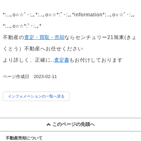
*:..｡o○☆ﾟ･:,｡*:..｡o○☆*:ﾟ･:,｡*information*:..｡o○☆ﾟ･:,｡
*:..｡o○☆*:ﾟ･:,｡*
不動産の
査定・買取・売却
ならセンチュリー21旭東(きょ
くとう）不動産へお任せください
より詳しく、正確に..
査定書
もお付けしております
ページ作成日 2023-02-11
インフォメーションの一覧へ戻る
このページの先頭へ
不動産売却について