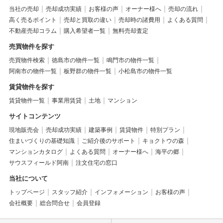
当社の売却
売却成功実績
お客様の声
オーナー様へ
売却の流れ
高く売るポイント
売却と買取の違い
売却時の諸費用
よくある質問
不動産売却コラム
購入希望者一覧
無料売却査定
売買物件を探す
売買物件検索
徳島市の物件一覧
鳴門市の物件一覧
阿南市の物件一覧
板野群の物件一覧
小松島市の物件一覧
賃貸物件を探す
賃貸物件一覧
事業用賃貸
土地
マンション
サイトコンテンツ
現地販売会
売却成功実績
建築事例
賃貸物件
特別プラン
住まいづくりの基礎知識
ご紹介後のサポート
キョクトウの森
マンションカタログ
よくある質問
オーナー様へ
海平の郷
サウスフィールド阿南
注文住宅の窓口
当社について
トップページ
スタッフ紹介
インフォメーション
お客様の声
会社概要
総合問合せ
会員登録