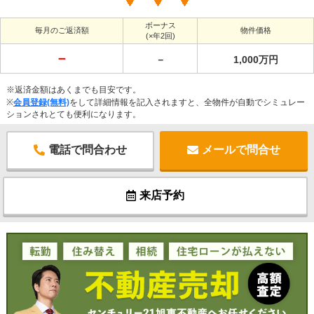
ボーナス
毎月のご返済額
物件価格
(×年2回)
－
－
1,000万円
※返済金額はあくまでも目安です。
※
会員登録(無料)
をして詳細情報を記入されますと、全物件が自動でシミュレー
ションされとても便利になります。
電話で問合わせ
メールで問合せ
来店予約