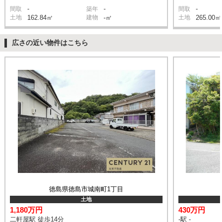
-
-
-
間取
築年
間取
土地
162.84㎡
建物
-㎡
土地
265.00㎡
広さの近い物件はこちら
徳島県徳島市城南町1丁目
土地
1,180万円
430万円
二軒屋駅 徒歩14分
-駅 -