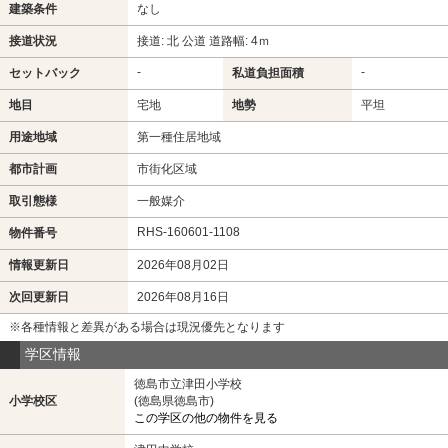
建築条件
なし
接道状況
接道: 北 公道 道路幅: 4ｍ
-
-
セットバック
私道負担面積
地目
宅地
地勢
平坦
用途地域
第一種住居地域
都市計画
市街化区域
取引態様
一般媒介
RHS-160601-1108
物件番号
情報更新日
2026年08月02日
次回更新日
2026年08月16日
※各種情報と差異がある場合は現況優先となります
学区情報
徳島市立津田小学校
小学校区
(徳島県徳島市)
この学区の他の物件を見る