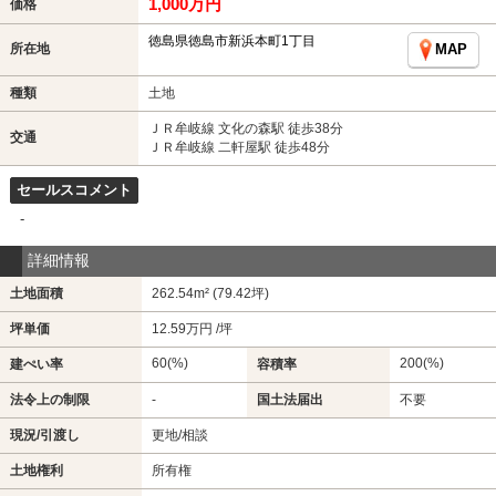
1,000万円
価格
徳島県徳島市新浜本町1丁目
所在地
MAP
種類
土地
ＪＲ牟岐線 文化の森駅 徒歩38分
交通
ＪＲ牟岐線 二軒屋駅 徒歩48分
セールスコメント
-
詳細情報
土地面積
262.54m² (79.42坪)
坪単価
12.59万円 /坪
60(%)
200(%)
建ぺい率
容積率
法令上の制限
-
国土法届出
不要
現況/引渡し
更地/相談
土地権利
所有権