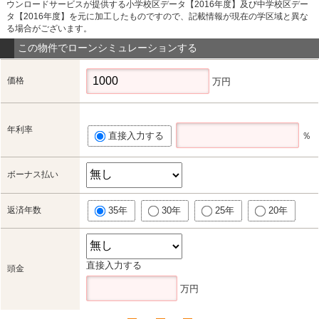
ウンロードサービスが提供する小学校区データ【2016年度】及び中学校区デー
タ【2016年度】を元に加工したものですので、記載情報が現在の学区域と異な
る場合がございます。
この物件でローンシミュレーションする
価格
万円
年利率
直接入力する
％
ボーナス払い
返済年数
35年
30年
25年
20年
直接入力する
頭金
万円