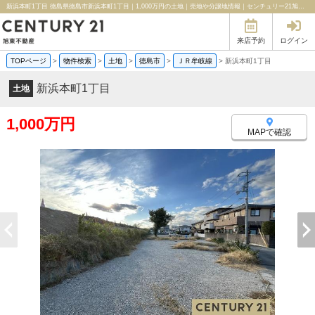
新浜本町1丁目 徳島県徳島市新浜本町1丁目｜1,000万円の土地｜売地や分譲地情報｜センチュリー21旭東不動産
来店予約
ログイン
TOPページ
>
物件検索
>
土地
>
徳島市
>
ＪＲ牟岐線
>
新浜本町1丁目
新浜本町1丁目
土地
1,000万円
MAPで確認