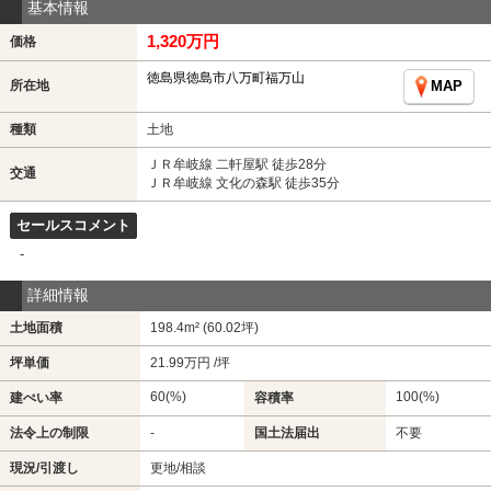
基本情報
1,320万円
価格
徳島県徳島市八万町福万山
所在地
MAP
種類
土地
ＪＲ牟岐線 二軒屋駅 徒歩28分
交通
ＪＲ牟岐線 文化の森駅 徒歩35分
セールスコメント
-
詳細情報
土地面積
198.4m² (60.02坪)
坪単価
21.99万円 /坪
60(%)
100(%)
建ぺい率
容積率
法令上の制限
-
国土法届出
不要
現況/引渡し
更地/相談