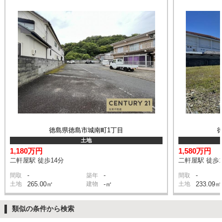
徳島県徳島市城南町1丁目
土地
1,180万円
1,580万円
二軒屋駅 徒歩14分
二軒屋駅 徒歩1
-
-
-
間取
築年
間取
土地
265.00㎡
建物
-㎡
土地
233.09㎡
類似の条件から検索