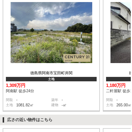
徳島県阿南市宝田町井関
土地
1,309万円
1,180万円
阿南駅 徒歩24分
二軒屋駅 徒歩1
-
-
-
間取
築年
間取
土地
1081.82㎡
建物
-㎡
土地
265.00㎡
広さの近い物件はこちら