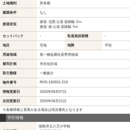
土地権利
所有権
建築条件
なし
接道: 北西 公道 道路幅: 5ｍ
接道状況
接道: 南 公道 道路幅: 5ｍ
-
-
セットバック
私道負担面積
地目
宅地
地勢
平坦
用途地域
第一種低層住居専用地域
都市計画
市街化区域
取引態様
一般媒介
RHS-160601-219
物件番号
情報更新日
2026年08月07日
次回更新日
2026年08月21日
※各種情報と差異がある場合は現況優先となります
学区情報
徳島市立八万小学校