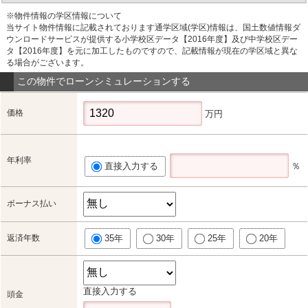
※物件情報の学区情報について
当サイト物件情報に記載されております通学区域(学区)情報は、国土数値情報ダ
ウンロードサービスが提供する小学校区データ【2016年度】及び中学校区デー
タ【2016年度】を元に加工したものですので、記載情報が現在の学区域と異な
る場合がございます。
この物件でローンシミュレーションする
価格
万円
年利率
直接入力する
％
ボーナス払い
返済年数
35年
30年
25年
20年
直接入力する
頭金