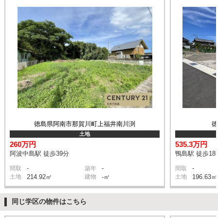
徳島県阿南市那賀川町上福井南川渕
土地
260万円
535.3万円
阿波中島駅 徒歩39分
鴨島駅 徒歩18
-
-
-
間取
築年
間取
土地
214.92㎡
建物
-㎡
土地
196.63㎡
同じ学区の物件はこちら