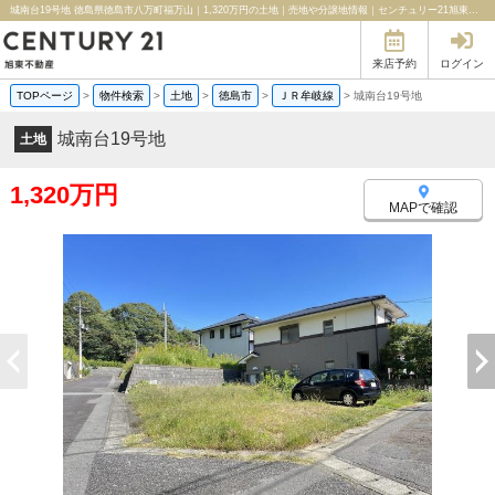
城南台19号地 徳島県徳島市八万町福万山｜1,320万円の土地｜売地や分譲地情報｜センチュリー21旭東不動産
来店予約
ログイン
TOPページ
>
物件検索
>
土地
>
徳島市
>
ＪＲ牟岐線
>
城南台19号地
城南台19号地
土地
1,320万円
MAPで確認